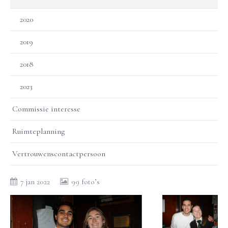
2020
2019
2018
2023
Commissie interesse
Ruimteplanning
Vertrouwenscontactpersoon
7 jan 2022
99 foto’s