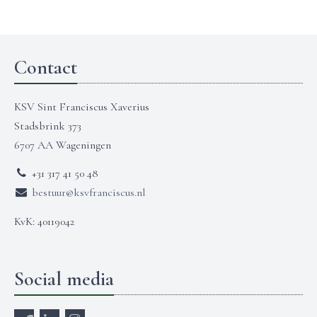
Contact
KSV Sint Franciscus Xaverius
Stadsbrink 373
6707 AA Wageningen
+31 317 41 50 48
bestuur@ksvfranciscus.nl
KvK: 40119042
Social media