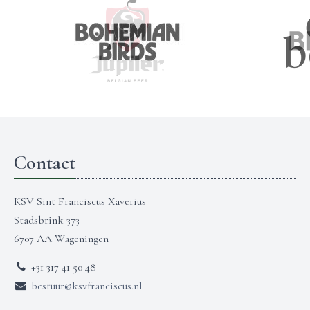
Contact
KSV Sint Franciscus Xaverius
Stadsbrink 373
6707 AA Wageningen
+31 317 41 50 48
bestuur@ksvfranciscus.nl