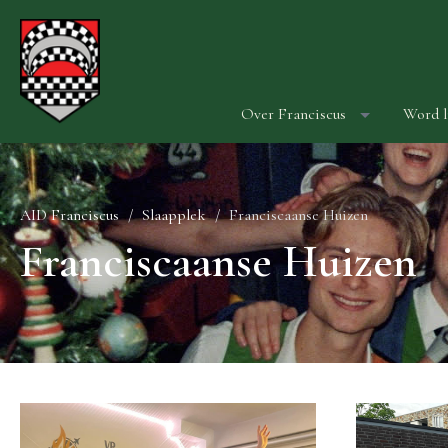
Over Franciscus
Word l
AID Franciscus
Slaapplek
Franciscaanse Huizen
Franciscaanse Huizen