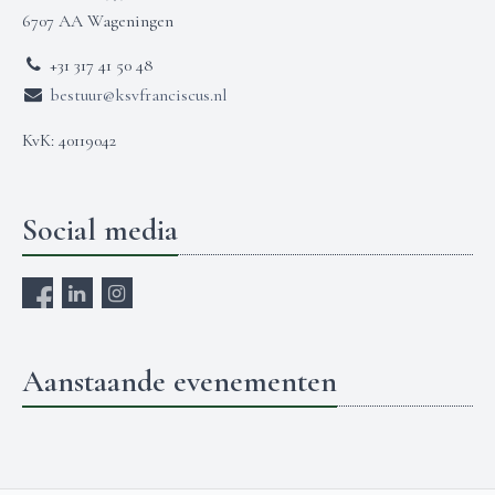
6707 AA Wageningen
+31 317 41 50 48
bestuur@ksvfranciscus.nl
KvK: 40119042
Social media
Aanstaande evenementen