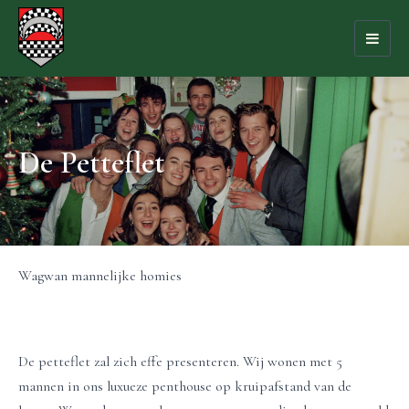
Toggl
naviga
De Petteflet
Wagwan mannelijke homies
De petteflet zal zich effe presenteren. Wij wonen met 5
mannen in ons luxueze penthouse op kruipafstand van de