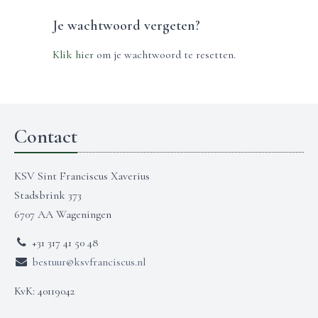
Je wachtwoord vergeten?
Klik hier
om je wachtwoord te resetten.
Contact
KSV Sint Franciscus Xaverius
Stadsbrink 373
6707 AA Wageningen
+31 317 41 50 48
bestuur@ksvfranciscus.nl
KvK: 40119042