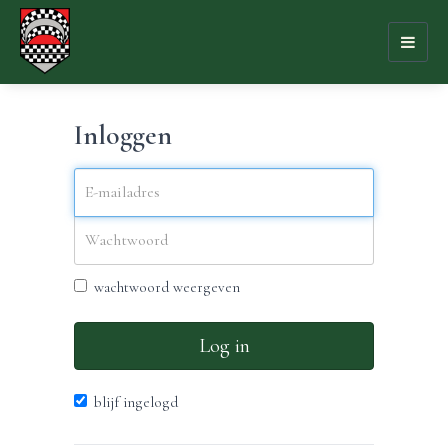
Toggl
naviga
Inloggen
wachtwoord weergeven
Log in
blijf ingelogd