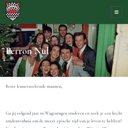
Toggl
naviga
Perron Nul
Beste kamerzoekende mannen,
Ga jij volgend jaar in Wageningen studeren en zoek je een hecht
studentenhuis om de meest epische tijd van je leven te hebben?