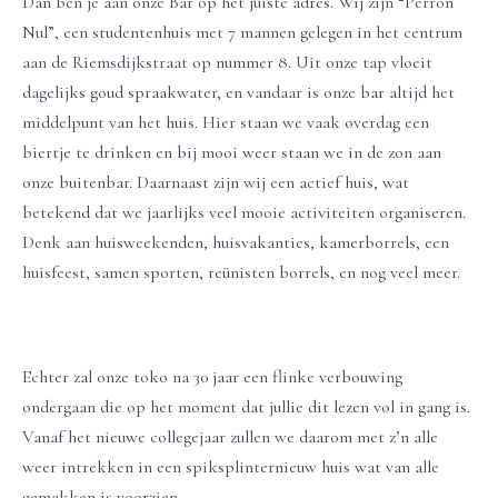
Dan ben je aan onze Bar op het juiste adres. Wij zijn “Perron
Nul”, een studentenhuis met 7 mannen gelegen in het centrum
aan de Riemsdijkstraat op nummer 8. Uit onze tap vloeit
dagelijks goud spraakwater, en vandaar is onze bar altijd het
middelpunt van het huis. Hier staan we vaak overdag een
biertje te drinken en bij mooi weer staan we in de zon aan
onze buitenbar. Daarnaast zijn wij een actief huis, wat
betekend dat we jaarlijks veel mooie activiteiten organiseren.
Denk aan huisweekenden, huisvakanties, kamerborrels, een
huisfeest, samen sporten, reünisten borrels, en nog veel meer.
Echter zal onze toko na 30 jaar een flinke verbouwing
ondergaan die op het moment dat jullie dit lezen vol in gang is.
Vanaf het nieuwe collegejaar zullen we daarom met z’n alle
weer intrekken in een spiksplinternieuw huis wat van alle
gemakken is voorzien.