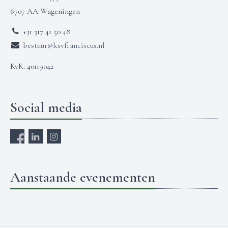
6707 AA Wageningen
+31 317 41 50 48
bestuur@ksvfranciscus.nl
KvK: 40119042
Social media
Aanstaande evenementen