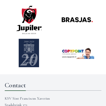
Contact
KSV Sint Franciscus Xaverius
Stadsbrink 373