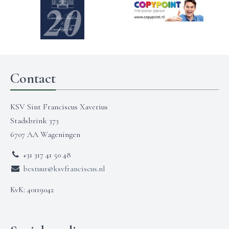
Contact
KSV Sint Franciscus Xaverius
Stadsbrink 373
6707 AA Wageningen
+31 317 41 50 48
bestuur@ksvfranciscus.nl
KvK: 40119042