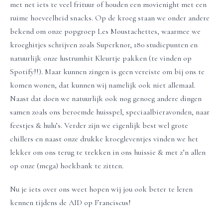
met net iets te veel frituur of houden een movienight met een
ruime hoeveelheid snacks. Op de kroeg staan we onder andere
bekend om onze popgroep Les Moustachettes, waarmee we
kroeghitjes schrijven zoals Superknor, 180 studiepunten en
natuurlijk onze lustrumhit Kleurtje pakken (te vinden op
Spotify!!). Maar kunnen zingen is geen vereiste om bij ons te
komen wonen, dat kunnen wij namelijk ook niet allemaal.
Naast dat doen we natuurlijk ook nog genoeg andere dingen
samen zoals ons beroemde huisspel, speciaalbieravonden, naar
feestjes & hulu’s. Verder zijn we eigenlijk best wel grote
chillers en naast onze drukke kroegleventjes vinden we het
lekker om ons terug te trekken in ons huissie & met z’n allen
op onze (mega) hoekbank te zitten.
Nu je iets over ons weet hopen wij jou ook beter te leren
kennen tijdens de AID op Franciscus!