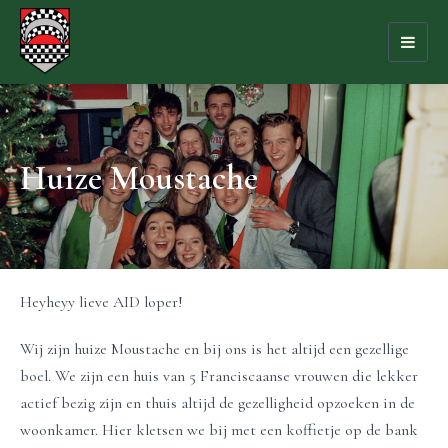
Toggl
naviga
Huize Moustache
Heyheyy lieve AID loper!
Wij zijn huize Moustache en bij ons is het altijd een gezellige
boel. We zijn een huis van 5 Franciscaanse vrouwen die lekker
actief bezig zijn en thuis altijd de gezelligheid opzoeken in de
woonkamer. Hier kletsen we bij met een koffietje op de bank