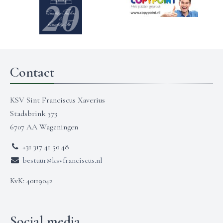
Contact
KSV Sint Franciscus Xaverius
Stadsbrink 373
6707 AA Wageningen
+31 317 41 50 48
bestuur@ksvfranciscus.nl
KvK: 40119042
Social media