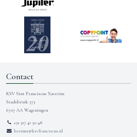
Contact
KSV Sint Franciscus Xaverius
Stadsbrink 373
6707 AA Wageningen
+31 317 41 50 48
bestuur@ksvfranciscus.nl