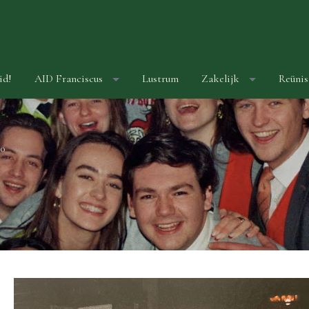
id!
AID Franciscus
Lustrum
Zakelijk
Reünis
0