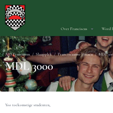
Over Franciscus
Word l
AID Franciscus
Slaapplek
Franciscaanse Huizen
MDL 300
MDL 3000
Yoo toekomstige studenten,