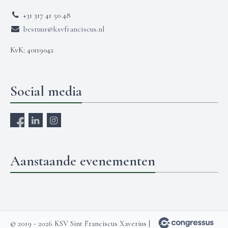
+31 317 41 50 48
bestuur@ksvfranciscus.nl
KvK: 40119042
Social media
Aanstaande evenementen
© 2019 - 2026 KSV Sint Franciscus Xaverius |