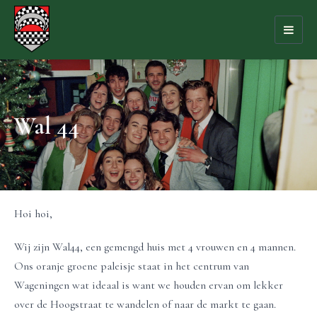
Toggl
naviga
Wal 44
Hoi hoi,
Wij zijn Wal44, een gemengd huis met 4 vrouwen en 4 mannen.
Ons oranje groene paleisje staat in het centrum van
Wageningen wat ideaal is want we houden ervan om lekker
over de Hoogstraat te wandelen of naar de markt te gaan.