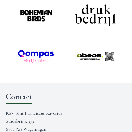
Contact
KSV Sint Franciscus Xaverius
Stadsbrink 373
6707 AA Wageningen