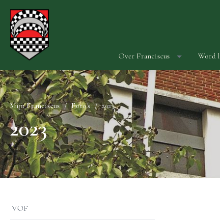
Over Franciscus
Word l
Mijn Franciscus
Foto's
2023
2023
VOF