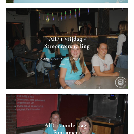
AID 1 Vrijdag -
Stroomversnelling
16 aug 2021
42 foto’s
AID 1 donderdag -
Fundament