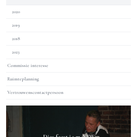
2020
2019
2018
2023
Commissie interesse
Ruimteplanning
Vertrouwenscontactpersoon
Dies feest i.s.m. VOF