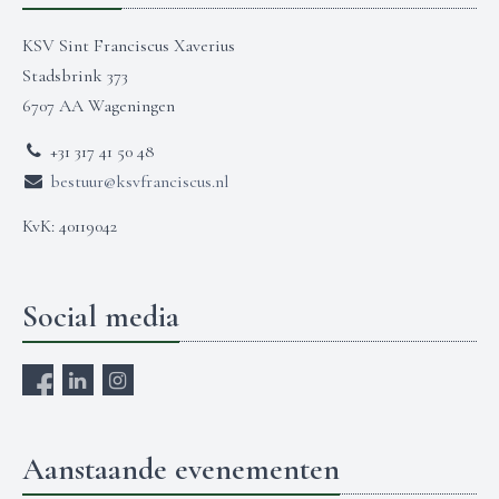
KSV Sint Franciscus Xaverius
Stadsbrink 373
6707 AA Wageningen
+31 317 41 50 48
bestuur@ksvfranciscus.nl
KvK: 40119042
Social media
Aanstaande evenementen