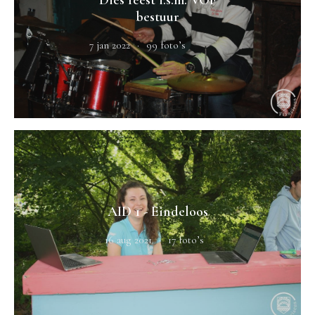
bestuur
7 jan 2022
99 foto’s
AID 1 - Eindeloos
16 aug 2021
17 foto’s