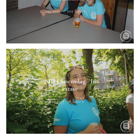
12 aug 2021
102 foto’s
AID 1 woensdag - In
extase
11 aug 2021
38 foto’s