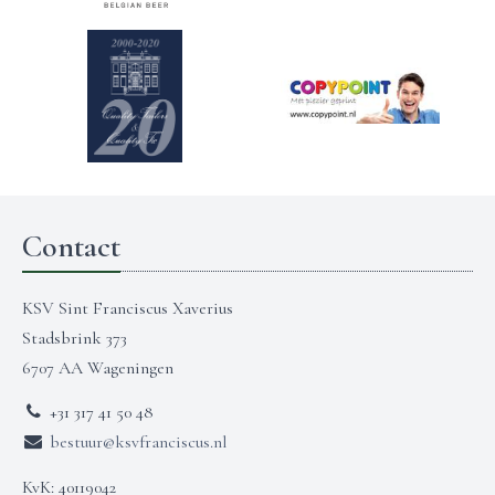
Contact
KSV Sint Franciscus Xaverius
Stadsbrink 373
6707 AA Wageningen
+31 317 41 50 48
bestuur@ksvfranciscus.nl
KvK: 40119042