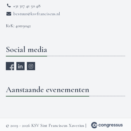
+31 317 41 50 48
bestuur@ksvfranciscus.nl
KvK: 40119042
Social media
Aanstaande evenementen
© 2019 - 2026 KSV Sint Franciscus Xaverius |