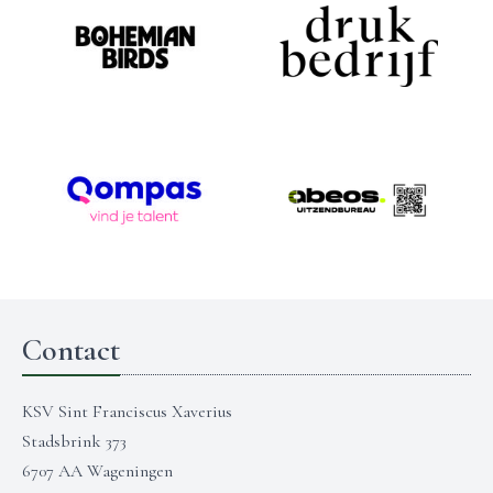
Contact
KSV Sint Franciscus Xaverius
Stadsbrink 373
6707 AA Wageningen