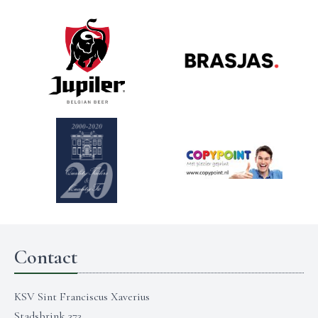
Contact
KSV Sint Franciscus Xaverius
Stadsbrink 373