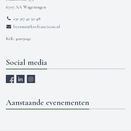
6707 AA Wageningen
+31 317 41 50 48
bestuur@ksvfranciscus.nl
KvK: 40119042
Social media
Aanstaande evenementen