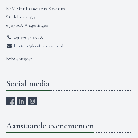
KSV Sint Franciscus Xaverius
Stadsbrink 373
6707 AA Wageningen
+31 317 41 50 48
bestuur@ksvfranciscus.nl
KvK: 40119042
Social media
Aanstaande evenementen