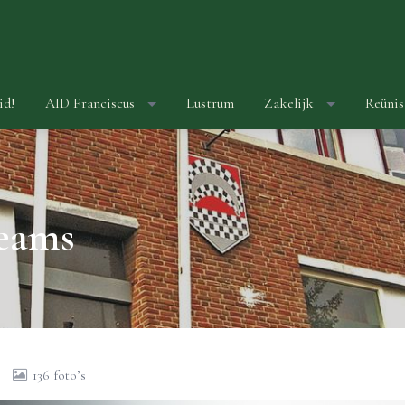
id!
AID Franciscus
Lustrum
Zakelijk
Reünis
reams
136 foto’s