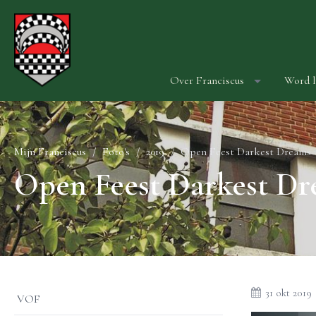
Over Franciscus
Word l
Mijn Franciscus
Foto's
2019
Open Feest Darkest Dreams
Open Feest Darkest D
31 okt 2019
VOF