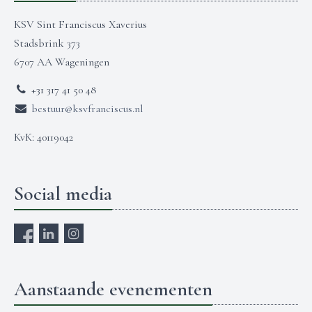
KSV Sint Franciscus Xaverius
Stadsbrink 373
6707 AA Wageningen
+31 317 41 50 48
bestuur@ksvfranciscus.nl
KvK: 40119042
Social media
Aanstaande evenementen