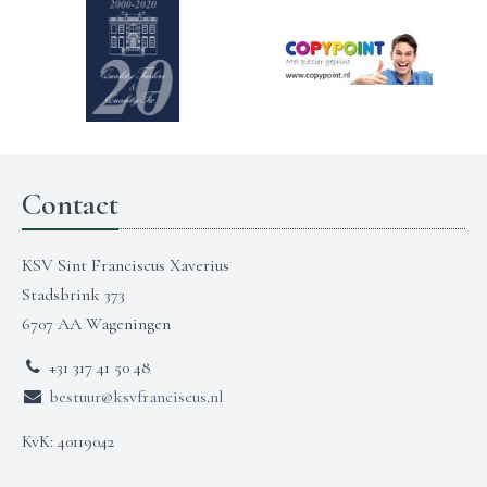
Contact
KSV Sint Franciscus Xaverius
Stadsbrink 373
6707 AA Wageningen
+31 317 41 50 48
bestuur@ksvfranciscus.nl
KvK: 40119042