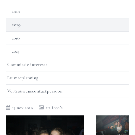
2020
2019
2018
2023
Commissie interesse
Ruimteplanning
Vertrouwenscontactpersoon
13 nov 2019
215 foto’s