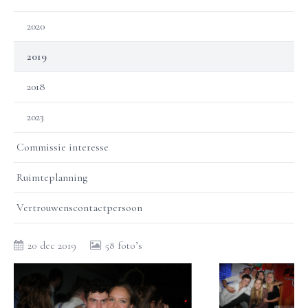
2020
2019
2018
2023
Commissie interesse
Ruimteplanning
Vertrouwenscontactpersoon
20 dec 2019
58 foto’s