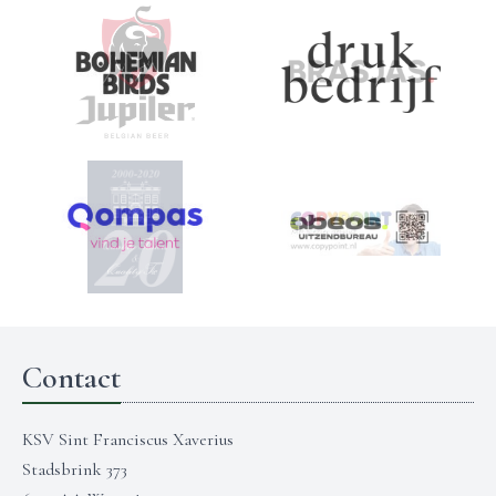
Contact
KSV Sint Franciscus Xaverius
Stadsbrink 373