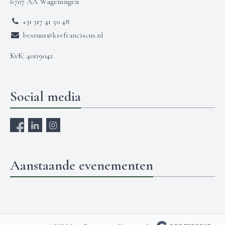
6707 AA Wageningen
+31 317 41 50 48
bestuur@ksvfranciscus.nl
KvK: 40119042
Social media
Aanstaande evenementen