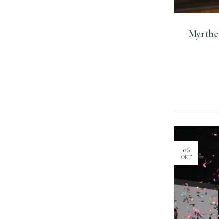
Myrthe
06
OKT