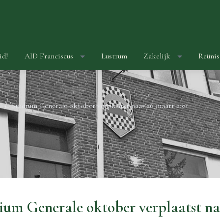
id!
AID Franciscus
Lustrum
Zakelijk
Reünis
Studium Generale oktober verplaatst naar 26 maart 2021
ium Generale oktober verplaatst na