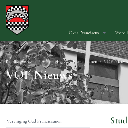
Over Franciscus
Word l
Reünist worden?
Vereniging Oud Franciscanen
VOF Nieuws
VOF Nieuws
Stud
Vereniging Oud Franciscanen