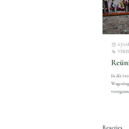
6 JA
VERE
In dit vr
Wagening
voorgaand
Reacties