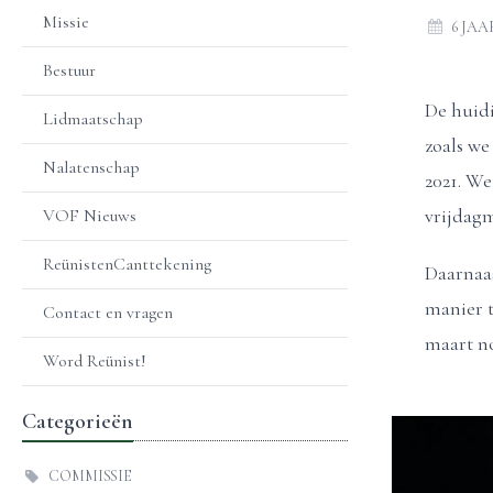
Missie
6 JA
Bestuur
De huidi
Lidmaatschap
zoals we
Nalatenschap
2021. We
vrijdagm
VOF Nieuws
ReünistenCanttekening
Daarnaa
manier t
Contact en vragen
maart no
Word Reünist!
Categorieën
COMMISSIE