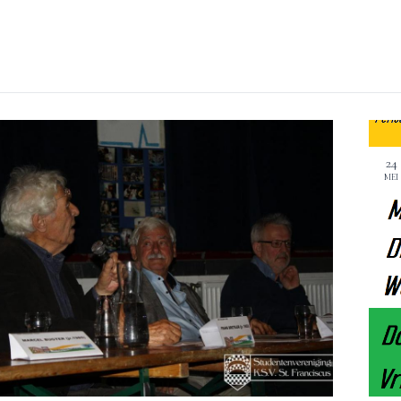
24
MEI