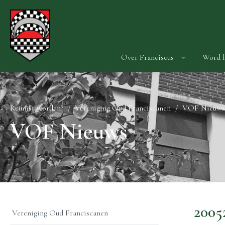
Over Franciscus
Word l
Reünist worden?
Vereniging Oud Franciscanen
VOF Nieuws
VOF Nieuws
2005
Vereniging Oud Franciscanen