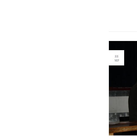
22
SEP