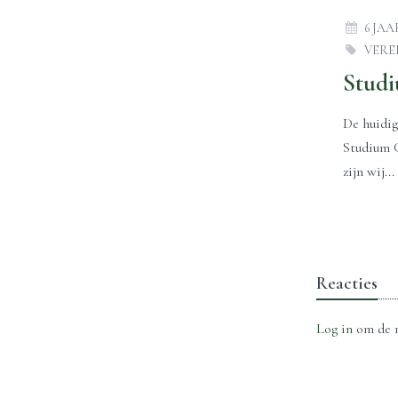
6 JA
VERE
De huidig
Studium G
zijn wij...
Reacties
Log in
om de r