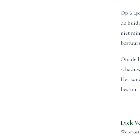
Op 6 apr
de huidi
niet min
bestuurs
Om de le
schaduw
Het kand
bestuur
Dick V
Webmast