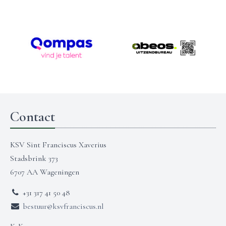
Contact
KSV Sint Franciscus Xaverius
Stadsbrink 373
6707 AA Wageningen
+31 317 41 50 48
bestuur@ksvfranciscus.nl