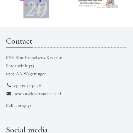
Contact
KSV Sint Franciscus Xaverius
Stadsbrink 373
6707 AA Wageningen
+31 317 41 50 48
bestuur@ksvfranciscus.nl
KvK: 40119042
Social media