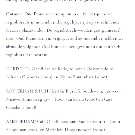
Ontmoet Oud Franciscanen bij jou in de buurt tijdens de
regioborrels in november, die tegelijkertijd op verschillende
locaties plaatsvinden. De regioborrels worden georganiseerd
door Oud Franciscanen. Vrijdagavond 29 november hebben we
alvast de volgende Oud Franciscanen gevonden om een VOF-
regioborrel te hosten:
UTRECHT - Orloff aan de Kade, 20:00uur Oosterkade 18 -
Adriaan Gijsberts (2000) en Nyima Zoutenbier (2008)
ROTTERDAM & DEN HAAG/ Biercafe Boudewijn, 19:00 uur
Nieuwe Binnenweg 53 - – Koen van Swam (2006) en Cass
Gooskens (2008)
AMSTERDAM/ Cafe Orloff, 20:00uur Kadijksplein 11 – Joran
Klingeman (2001) en Marjolein Hoogendoorn (2006)