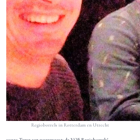
Regioborrels in Rotterdam en Utrecht
191129 Terug van weggeweest: de VOF Regioborrels!