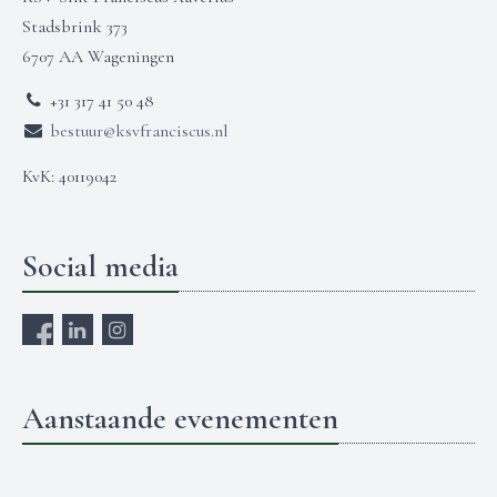
Stadsbrink 373
6707 AA Wageningen
+31 317 41 50 48
bestuur@ksvfranciscus.nl
KvK: 40119042
Social media
Aanstaande evenementen