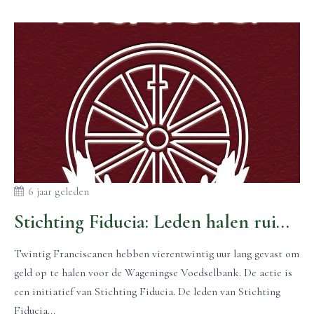
6 jaar geleden
Stichting Fiducia: Leden halen ruim €2500 euro op voor Voedelbank Wageningen
Twintig Franciscanen hebben vierentwintig uur lang gevast om
geld op te halen voor de Wageningse Voedselbank. De actie is
een initiatief van Stichting Fiducia. De leden van Stichting
Fiducia...