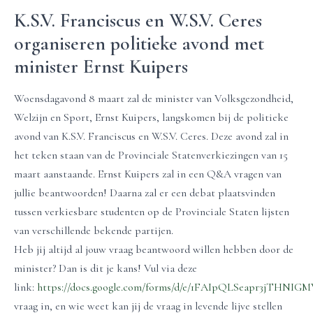
K.S.V. Franciscus en W.S.V. Ceres
organiseren politieke avond met
minister Ernst Kuipers
Woensdagavond 8 maart zal de minister van Volksgezondheid,
Welzijn en Sport, Ernst Kuipers, langskomen bij de politieke
avond van K.S.V. Franciscus en W.S.V. Ceres. Deze avond zal in
het teken staan van de Provinciale Statenverkiezingen van 15
maart aanstaande. Ernst Kuipers zal in een Q&A vragen van
jullie beantwoorden! Daarna zal er een debat plaatsvinden
tussen verkiesbare studenten op de Provinciale Staten lijsten
van verschillende bekende partijen.
Heb jij altijd al jouw vraag beantwoord willen hebben door de
minister? Dan is dit je kans! Vul via deze
link:
https://docs.google.com/forms/d/e/1FAIpQLSeapr3jT
vraag in, en wie weet kan jij de vraag in levende lijve stellen