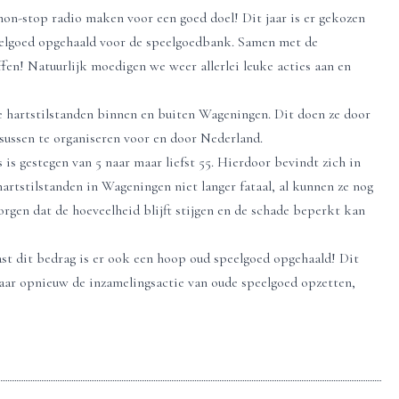
non-stop radio maken voor een goed doel! Dit jaar is er gekozen
eelgoed opgehaald voor de speelgoedbank. Samen met de
en! Natuurlijk moedigen we weer allerlei leuke acties aan en
e hartstilstanden binnen en buiten Wageningen. Dit doen ze door
ussen te organiseren voor en door Nederland.
is gestegen van 5 naar maar liefst 55. Hierdoor bevindt zich in
artstilstanden in Wageningen niet langer fataal, al kunnen ze nog
rgen dat de hoeveelheid blijft stijgen en de schade beperkt kan
ast dit bedrag is er ook een hoop oud speelgoed opgehaald! Dit
jaar opnieuw de inzamelingsactie van oude speelgoed opzetten,