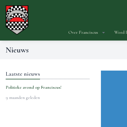
Over Franciscus
Word l
Nieuws
Laatste nieuws
Politieke avond op Franciscus!
9 maanden geleden