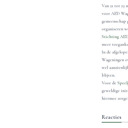
Van 21 tot 23 
voor AED Wage
gemeenschap g
organiseren we
Stichting AE
meer toeganke
In de afgelope
Wageningen ove
wel aanzienli
blijven.
Voor de
Spee
geweldige init
hiermee zorgen
Reacties