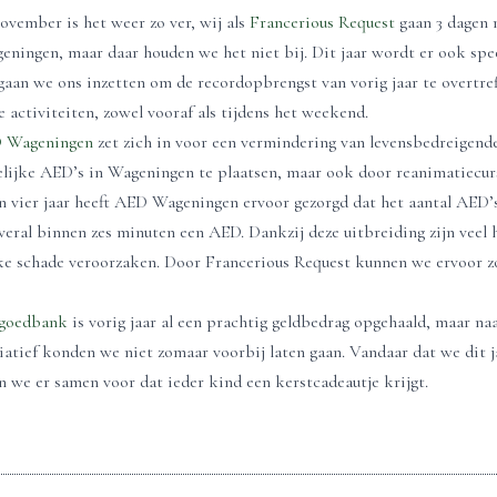
november is het weer zo ver, wij als
Francerious Reques
t
gaan 3 dagen 
ningen, maar daar houden we het niet bij. Dit jaar wordt er ook sp
aan we ons inzetten om de recordopbrengst van vorig jaar te overtreff
 activiteiten, zowel vooraf als tijdens het weekend.
D Wageningen
zet zich in voor een vermindering van levensbedreigend
lijke AED’s in Wageningen te plaatsen, maar ook door reanimatiecurs
n vier jaar heeft AED Wageningen ervoor gezorgd dat het aantal AED’s 
ral binnen zes minuten een AED. Dankzij deze uitbreiding zijn veel h
jke schade veroorzaken. Door Francerious Request kunnen we ervoor zo
lgoedbank
is vorig jaar al een prachtig geldbedrag opgehaald, maar na
iatief konden we niet zomaar voorbij laten gaan. Vandaar dat we dit 
 we er samen voor dat ieder kind een kerstcadeautje krijgt.