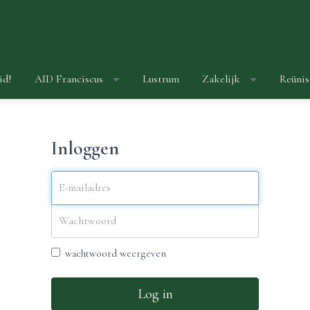
id!
AID Franciscus
Lustrum
Zakelijk
Reünis
Inloggen
wachtwoord weergeven
Log in