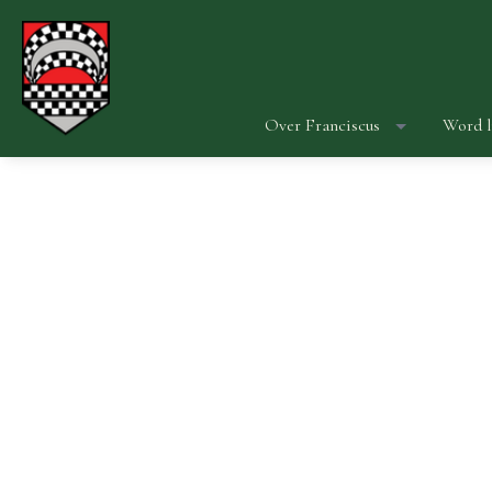
Over Franciscus
Word l