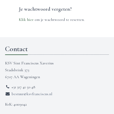
Je wachtwoord vergeten?
Klik hier
om je wachtwoord te resetten.
Contact
KSV Sint Franciscus Xaverius
Stadsbrink 373
6707 AA Wageningen
+31 317 41 50 48
bestuur@ksvfranciscus.nl
KvK: 40119042