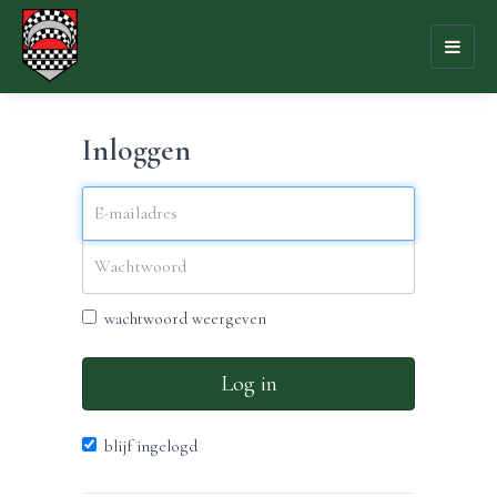
Toggl
naviga
Inloggen
wachtwoord weergeven
Log in
blijf ingelogd