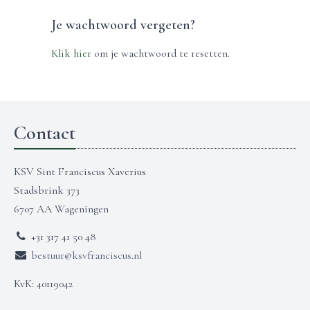
Je wachtwoord vergeten?
Klik hier
om je wachtwoord te resetten.
Contact
KSV Sint Franciscus Xaverius
Stadsbrink 373
6707 AA Wageningen
+31 317 41 50 48
bestuur@ksvfranciscus.nl
KvK: 40119042