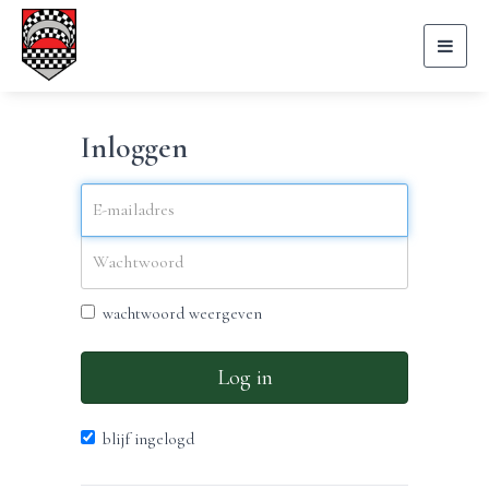
Toggl
naviga
Inloggen
wachtwoord weergeven
Log in
blijf ingelogd