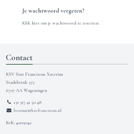
Je wachtwoord vergeten?
Klik hier
om je wachtwoord te resetten.
Contact
KSV Sint Franciscus Xaverius
Stadsbrink 373
6707 AA Wageningen
+31 317 41 50 48
bestuur@ksvfranciscus.nl
KvK: 40119042