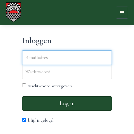
Toggl
naviga
Inloggen
wachtwoord weergeven
Log in
blijf ingelogd