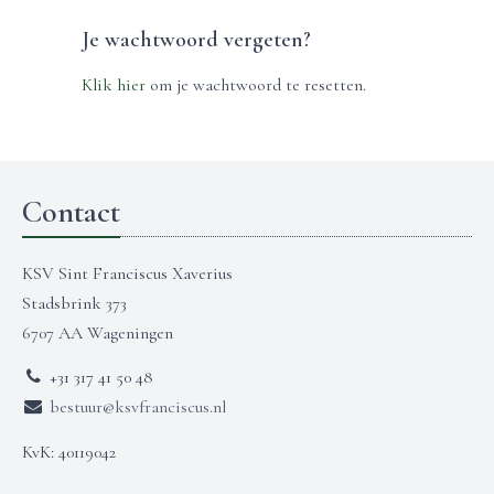
Je wachtwoord vergeten?
Klik hier
om je wachtwoord te resetten.
Contact
KSV Sint Franciscus Xaverius
Stadsbrink 373
6707 AA Wageningen
+31 317 41 50 48
bestuur@ksvfranciscus.nl
KvK: 40119042