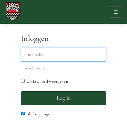
Toggl
naviga
Inloggen
wachtwoord weergeven
Log in
blijf ingelogd