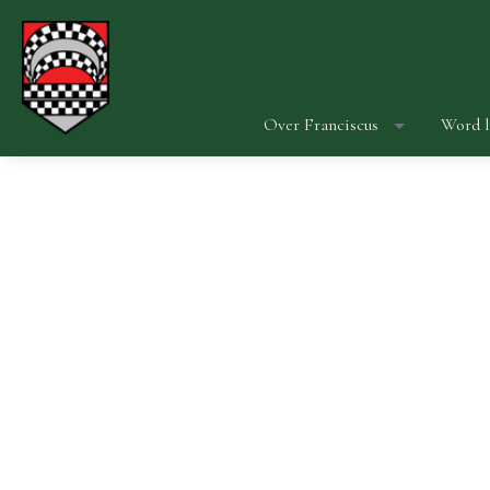
Over Franciscus
Word l