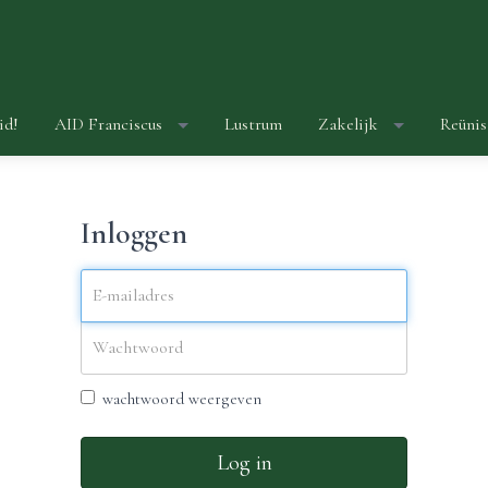
id!
AID Franciscus
Lustrum
Zakelijk
Reünis
Inloggen
wachtwoord weergeven
Log in