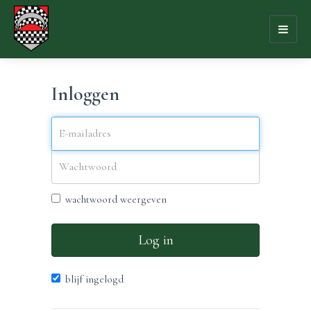
Toggl
naviga
Inloggen
wachtwoord weergeven
Log in
blijf ingelogd