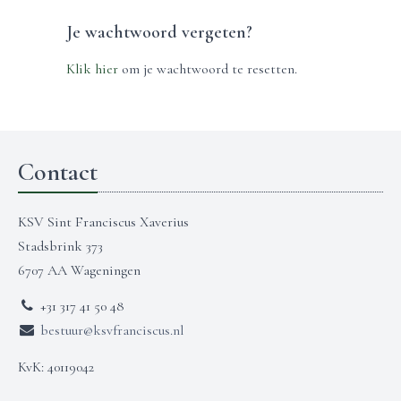
Je wachtwoord vergeten?
Klik hier
om je wachtwoord te resetten.
Contact
KSV Sint Franciscus Xaverius
Stadsbrink 373
6707 AA Wageningen
+31 317 41 50 48
bestuur@ksvfranciscus.nl
KvK: 40119042