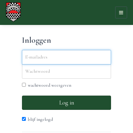
Toggl
naviga
Inloggen
wachtwoord weergeven
Log in
blijf ingelogd