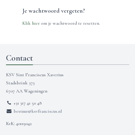
Je wachtwoord vergeten?
Klik hier
om je wachtwoord te resetten.
Contact
KSV Sint Franciscus Xaverius
Stadsbrink 373
6707 AA Wageningen
+31 317 41 50 48
bestuur@ksvfranciscus.nl
KvK: 40119042