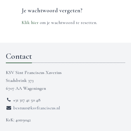
Je wachtwoord vergeten?
Klik hier
om je wachtwoord te resetten.
Contact
KSV Sint Franciscus Xaverius
Stadsbrink 373
6707 AA Wageningen
+31 317 41 50 48
bestuur@ksvfranciscus.nl
KvK: 40119042