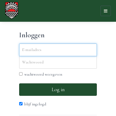
Toggl
naviga
Inloggen
wachtwoord weergeven
Log in
blijf ingelogd