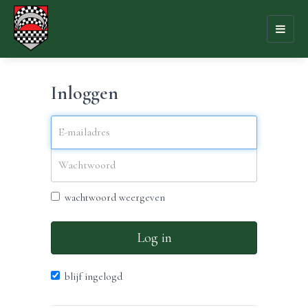
Toggl
naviga
Inloggen
wachtwoord weergeven
Log in
blijf ingelogd