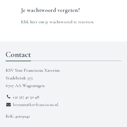
Je wachtwoord vergeten?
Klik hier
om je wachtwoord te resetten.
Contact
KSV Sint Franciscus Xaverius
Stadsbrink 373
6707 AA Wageningen
+31 317 41 50 48
bestuur@ksvfranciscus.nl
KvK: 40119042