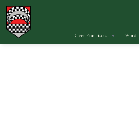
Over Franciscus
Word l