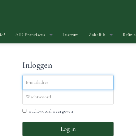
id!
AID Franciscus
Lustrum
Zakelijk
Reünis
Inloggen
wachtwoord weergeven
Log in