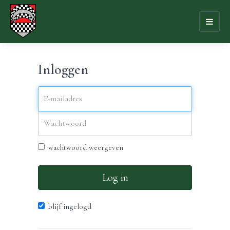
Toggl
naviga
Inloggen
wachtwoord weergeven
Log in
blijf ingelogd