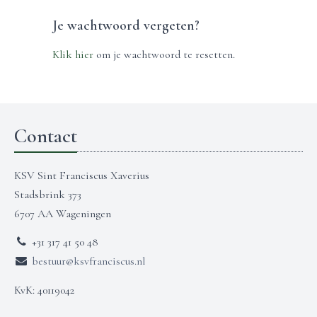
Je wachtwoord vergeten?
Klik hier
om je wachtwoord te resetten.
Contact
KSV Sint Franciscus Xaverius
Stadsbrink 373
6707 AA Wageningen
+31 317 41 50 48
bestuur@ksvfranciscus.nl
KvK: 40119042