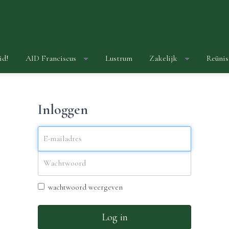
id!
AID Franciscus
Lustrum
Zakelijk
Reünis
Inloggen
wachtwoord weergeven
Log in