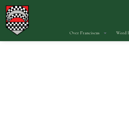
Over Franciscus
Word l