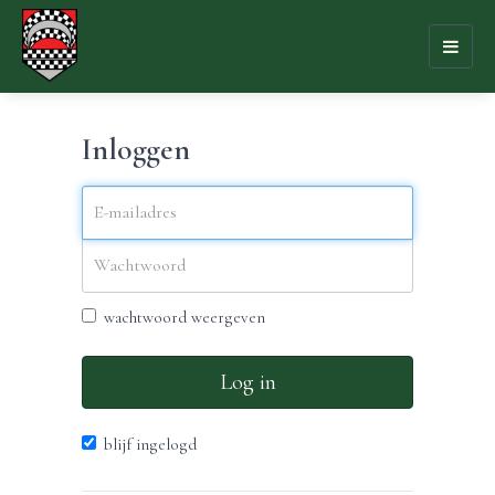
Toggl
naviga
Inloggen
wachtwoord weergeven
Log in
blijf ingelogd