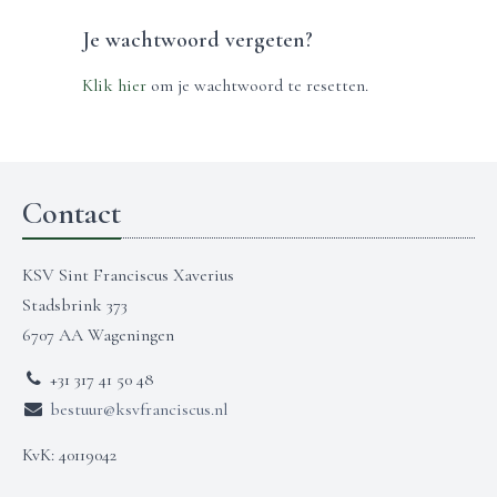
Je wachtwoord vergeten?
Klik hier
om je wachtwoord te resetten.
Contact
KSV Sint Franciscus Xaverius
Stadsbrink 373
6707 AA Wageningen
+31 317 41 50 48
bestuur@ksvfranciscus.nl
KvK: 40119042