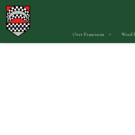
Over Franciscus
Word l