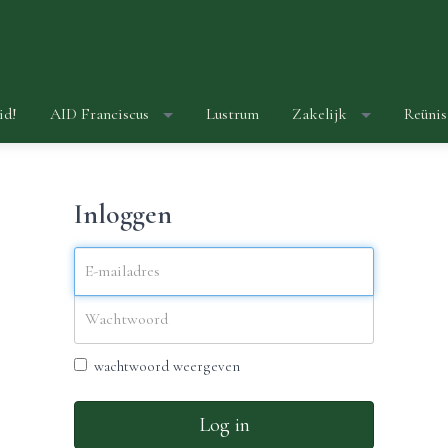
id!
AID Franciscus
Lustrum
Zakelijk
Reünis
Inloggen
wachtwoord weergeven
Log in