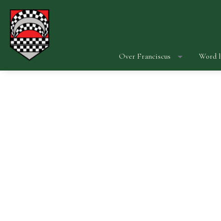
Over Franciscus
Word l