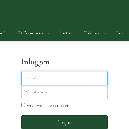
id!
AID Franciscus
Lustrum
Zakelijk
Reünis
Inloggen
wachtwoord weergeven
Log in