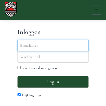
Toggl
naviga
Inloggen
wachtwoord weergeven
Log in
blijf ingelogd