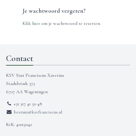
Je wachtwoord vergeten?
Klik hier
om je wachtwoord te resetten.
Contact
KSV Sint Franciscus Xaverius
Stadsbrink 373
6707 AA Wageningen
+31 317 41 50 48
bestuur@ksvfranciscus.nl
KvK: 40119042