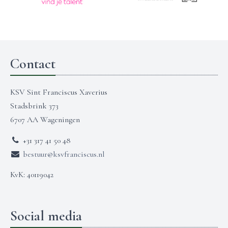
Contact
KSV Sint Franciscus Xaverius
Stadsbrink 373
6707 AA Wageningen
+31 317 41 50 48
bestuur@ksvfranciscus.nl
KvK: 40119042
Social media