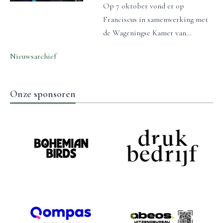
Op 7 oktober vond er op
Franciscus in samenwerking met
de Wageningse Kamer van...
Nieuwsarchief
Onze sponsoren